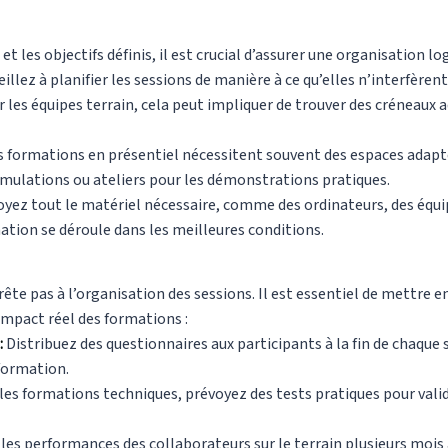
et les objectifs définis, il est crucial d’assurer une organisation log
illez à planifier les sessions de manière à ce qu’elles n’interfèrent
ur les équipes terrain, cela peut impliquer de trouver des créneaux 
s formations en présentiel nécessitent souvent des espaces adapté
simulations ou ateliers pour les démonstrations pratiques.
yez tout le matériel nécessaire, comme des ordinateurs, des équ
tion se déroule dans les meilleures conditions.
ête pas à l’organisation des sessions. Il est essentiel de mettre en 
impact réel des formations :
:
Distribuez des questionnaires aux participants à la fin de chaque s
 formation.
les formations techniques, prévoyez des tests pratiques pour valide
les performances des collaborateurs sur le terrain plusieurs mois