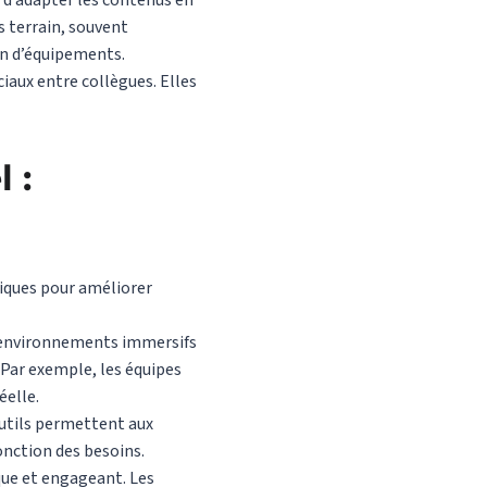
 d’adapter les contenus en
s terrain, souvent
on d’équipements.
iaux entre collègues. Elles
 :
giques pour améliorer
s environnements immersifs
. Par exemple, les équipes
éelle.
outils permettent aux
onction des besoins.
ique et engageant. Les