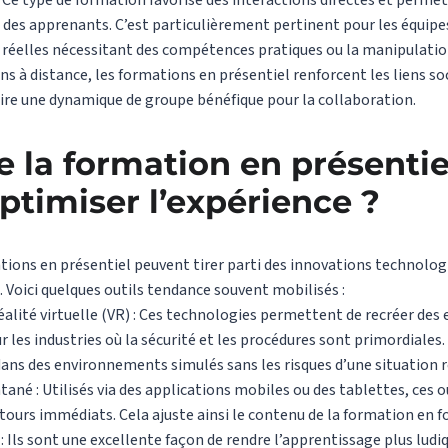
Ce type de formation favorise des interactions directes et permet
 des apprenants. C’est particulièrement pertinent pour les équipe
s réelles nécessitant des compétences pratiques ou la manipulati
 à distance, les formations en présentiel renforcent les liens soc
ire une dynamique de groupe bénéfique pour la collaboration.
e la formation en présentiel
timiser l’expérience ?
tions en présentiel peuvent tirer parti des innovations technolo
. Voici quelques outils tendance souvent mobilisés :
éalité virtuelle (VR) : Ces technologies permettent de recréer de
ur les industries où la sécurité et les procédures sont primordiales
dans des environnements simulés sans les risques d’une situation r
ané : Utilisés via des applications mobiles ou des tablettes, ces 
ours immédiats. Cela ajuste ainsi le contenu de la formation en f
: Ils sont une excellente façon de rendre l’apprentissage plus lud